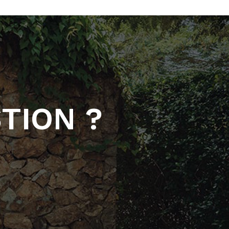
TION ?
reca