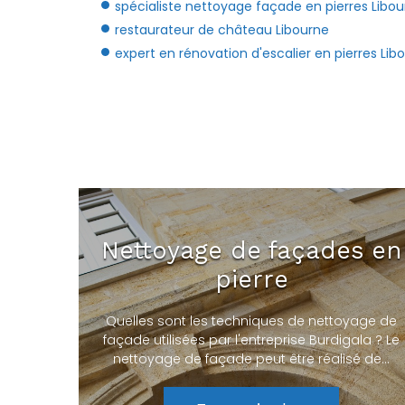
spécialiste nettoyage façade en pierres Libo
restaurateur de château Libourne
expert en rénovation d'escalier en pierres Lib
Nettoyage de façades en
pierre
Quelles sont les techniques de nettoyage de
façade utilisées par l'entreprise Burdigala ? Le
nettoyage de façade peut être réalisé de…