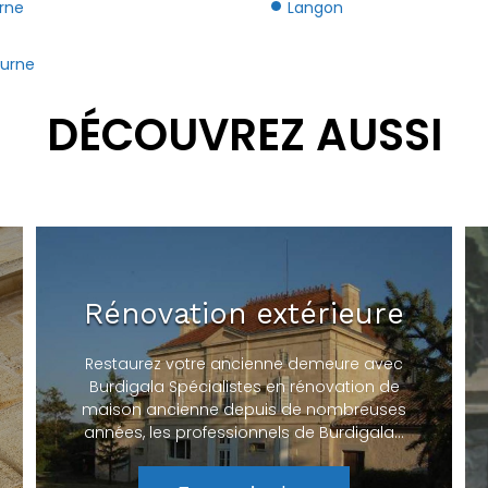
urne
Langon
ourne
DÉCOUVREZ AUSSI
Rénovation extérieure
Restaurez votre ancienne demeure avec
Burdigala Spécialistes en rénovation de
maison ancienne depuis de nombreuses
années, les professionnels de Burdigala…